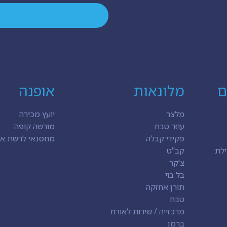
ם
מלונאות
אופנה
מלצר
יועץ מכירה
עוזר טבח
מורשה קופה
פקידי קבלה
מחסנאי לרשת או
ילת
קב"ט
צ'קר
בל בוי
תורן אחזקה
טבח
מרכזייה / שירות לאורח
ברמן