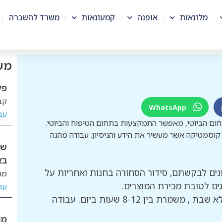
מלונאות
אופנה
קמעונאות
משרד להשכרה
מש
פק
קב
WhatsApp
עב
ם הביוטי, מאפשר התמקצעות בתחום הטיפוח והביוטי.
סמטיקה אשר מעשיר את הידע והניסיון. עבודה מהנה
שי
בא
נים לבקשתם, סידור הסחורה בחנות ואחריות על
מת
ם לטובת מכירת המוצרים.
עב
משרה מלאה 6 ימים בשבוע ללא שבת , משמרת בין 8-12 שעות ביום. עבודה
מו