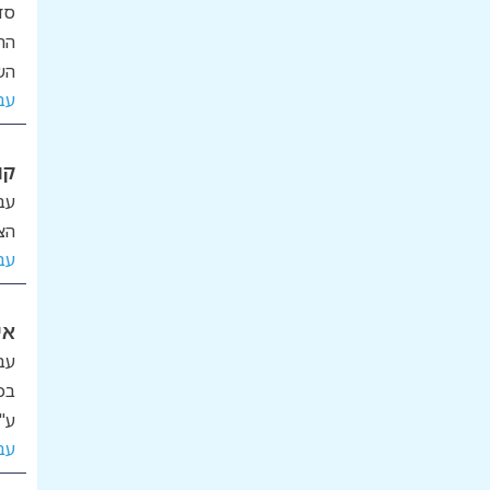
סד
הח
הש
עב
קו
עב
הצ
עב
אי
עב
בכ
ע"
עב