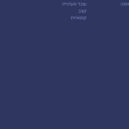
פנה
עובד מעדנייה
קצב
קופא/ית