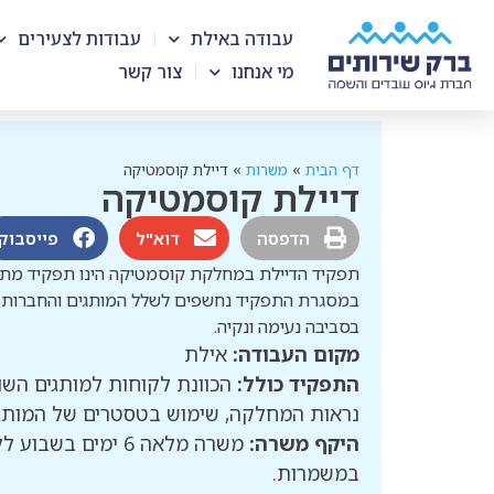
עבודה באילת
עבודות לצעירים
מי אנחנו
צור קשר
דף הבית
»
משרות
»
דיילת קוסמטיקה
דיילת קוסמטיקה
הדפסה
דוא"ל
פייסבוק
תפקיד הדיילת במחלקת קוסמטיקה הינו תפקיד מתחו
במסגרת התפקיד נחשפים לשלל המותגים והחברות קו
בסביבה נעימה ונקיה.
מקום העבודה:
אילת
התפקיד כולל:
הכוונת לקוחות למותגים השו
נראות המחלקה, שימוש בטסטרים של המותגי
היקף משרה:
במשמרות.