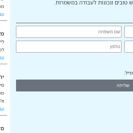
 טובים ונכונות לעבודה במשמרות.
מכ
עב
מל
לי
לפ
עב
יל.
יר
סי
שליחה
מש
ול
עב
סד